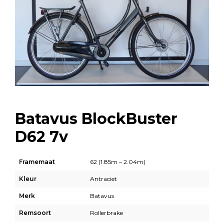
Batavus BlockBuster
D62 7v
Framemaat
62 (1.85m – 2.04m)
Kleur
Antraciet
Merk
Batavus
Remsoort
Rollerbrake