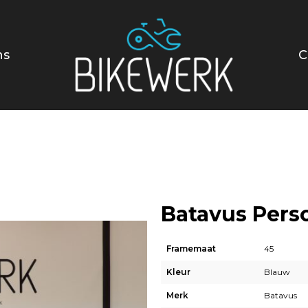
ns
C
Batavus Pers
Framemaat
45
Kleur
Blauw
Merk
Batavus