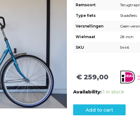
Remsoort
Terugtrap
Type fiets
Stadsfiets
Versnellingen
Geen versn
Wielmaat
28 inch
SKU
5446
€
259,00
Availability:
1 in stock
Add to cart