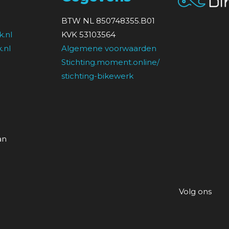
BTW NL 850748355.B01
.nl
KVK 53103564
.nl
Algemene voorwaarden
Stichting.moment.online/
stichting-bikewerk
an
Volg ons