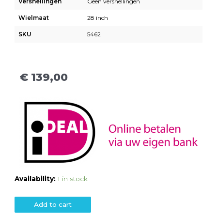
Versnellingen
Geen versnellingen
Wielmaat
28 inch
SKU
5462
€
139,00
Availability:
1 in stock
Add to cart