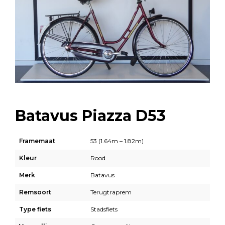
Batavus Piazza D53
Framemaat
53 (1.64m – 1.82m)
Kleur
Rood
Merk
Batavus
Remsoort
Terugtraprem
Type fiets
Stadsfiets