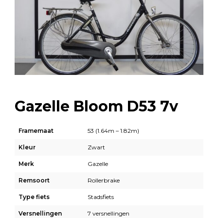
Gazelle Bloom D53 7v
Framemaat
53 (1.64m – 1.82m)
Kleur
Zwart
Merk
Gazelle
Remsoort
Rollerbrake
Type fiets
Stadsfiets
Versnellingen
7 versnellingen