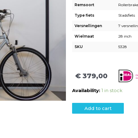
Remsoort
Rollerbrak
Type fiets
Stadsfiets
Versnellingen
7 versnelli
Wielmaat
28 inch
SKU
5328
€
379,00
Availability:
1 in stock
Add to cart