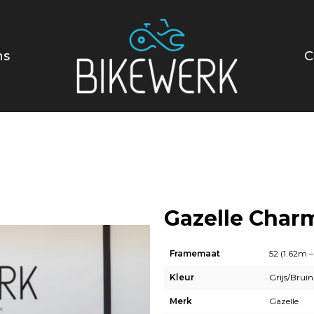
ns
C
Gazelle Char
Framemaat
52 (1.62m –
Kleur
Grijs/Bruin
Merk
Gazelle