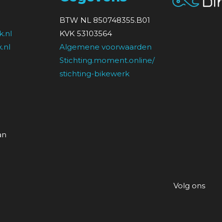
BTW NL 850748355.B01
.nl
KVK 53103564
.nl
Algemene voorwaarden
Stichting.moment.online/
stichting-bikewerk
an
Volg ons