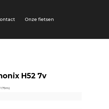
ontact
Onze fietsen
monix H52 7v
 1.79m)