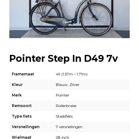
Pointer Step In D49 7v
Framemaat
49 (1.57m – 1.71m)
Kleur
Blauw, Zilver
Merk
Pointer
Remsoort
Rollerbrake
Type fiets
Stadsfiets
Versnellingen
7 versnellingen
Wielmaat
28 inch