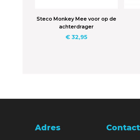
Steco Monkey Mee voor op de
achterdrager
€
32,95
Adres
Contact