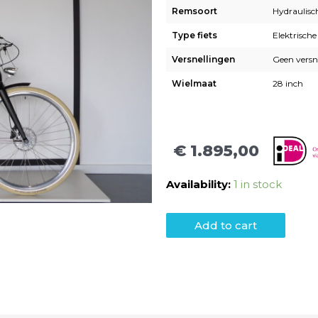
Remsoort
Hydraulisc
Type fiets
Elektrische
Versnellingen
Geen versn
Wielmaat
28 inch
€
1.895,00
Availability:
1 in stock
Add to cart