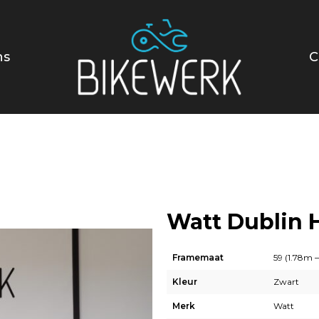
ns
C
Watt Dublin 
Framemaat
59 (1.78m 
Kleur
Zwart
Merk
Watt