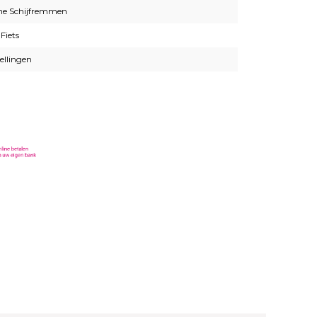
he Schijfremmen
 Fiets
ellingen