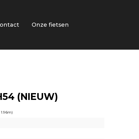
ontact
Onze fietsen
H54 (NIEUW)
– 1.96m)