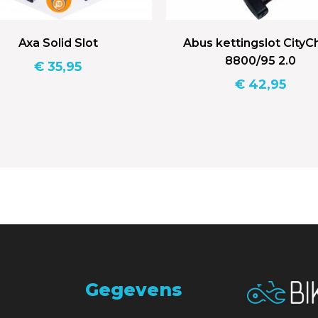
Axa Solid Slot
Abus kettingslot CityC
8800/95 2.0
€
35,95
€
42,95
Gegevens