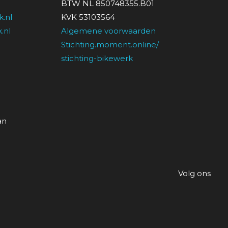
BTW NL 850748355.B01
.nl
KVK 53103564
.nl
Algemene voorwaarden
Stichting.moment.online/
stichting-bikewerk
an
Volg ons